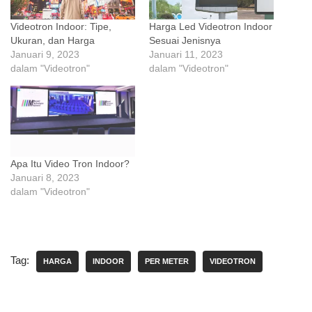
Videotron Indoor: Tipe,
Harga Led Videotron Indoor
Ukuran, dan Harga
Sesuai Jenisnya
Januari 9, 2023
Januari 11, 2023
dalam "Videotron"
dalam "Videotron"
Apa Itu Video Tron Indoor?
Januari 8, 2023
dalam "Videotron"
Tag:
HARGA
INDOOR
PER METER
VIDEOTRON