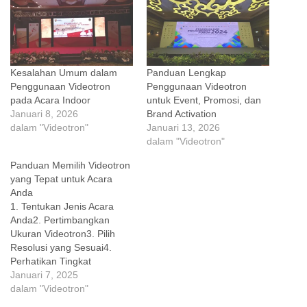
Kesalahan Umum dalam
Panduan Lengkap
Penggunaan Videotron
Penggunaan Videotron
pada Acara Indoor
untuk Event, Promosi, dan
Januari 8, 2026
Brand Activation
dalam "Videotron"
Januari 13, 2026
dalam "Videotron"
Panduan Memilih Videotron
yang Tepat untuk Acara
Anda
1. Tentukan Jenis Acara
Anda2. Pertimbangkan
Ukuran Videotron3. Pilih
Resolusi yang Sesuai4.
Perhatikan Tingkat
Kecerahan5. Cek Daya
Januari 7, 2025
Tahan dan Keamanan
dalam "Videotron"
Videotron6. Tentukan