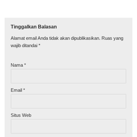
Budget Anda7. Pilih
Penyedia Layanan yang
Terpercaya8. Simulasikan
Penempatan VideotronStudi
Tinggalkan Balasan
Kasus - Videotron untuk
Konser Musik OutdoorLatar
Alamat email Anda tidak akan dipublikasikan.
Ruas yang
BelakangContoh Solusi
wajib ditandai
*
yang
DiterapkanTujuanKesimpula
n Videotron telah menjadi
Nama
*
salah satu elemen
penting…
Email
*
Situs Web