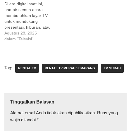
Di era digital saat ini,
hampir semua acara
membutuhkan layar TV
untuk mendukung
presentasi, hiburan, atau
branding visual. Banyak
Agustus 28, 2025
penyelenggara event di
dalam "Televisi"
Semarang dihadapkan
pada pilihan: apakah lebih
baik membeli TV atau
menyewa TV? Artikel ini
Tag:
akan membahas secara
RENTAL TV
RENTAL TV MURAH SEMARANG
TV MURAH
detail kelebihan sewa TV
Semarang dibandingkan
membeli unit baru,
sehingga Anda…
Tinggalkan Balasan
Alamat email Anda tidak akan dipublikasikan.
Ruas yang
wajib ditandai
*