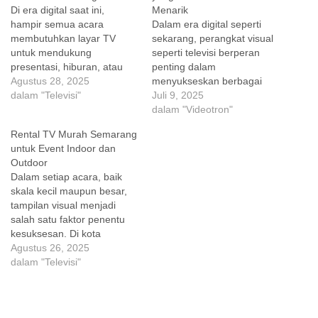
Di era digital saat ini,
Menarik
hampir semua acara
Dalam era digital seperti
membutuhkan layar TV
sekarang, perangkat visual
untuk mendukung
seperti televisi berperan
presentasi, hiburan, atau
penting dalam
branding visual. Banyak
Agustus 28, 2025
menyukseskan berbagai
penyelenggara event di
dalam "Televisi"
jenis acara. Baik itu
Juli 9, 2025
Semarang dihadapkan
seminar, pameran,
dalam "Videotron"
pada pilihan: apakah lebih
konferensi, hingga
Rental TV Murah Semarang
baik membeli TV atau
pernikahan—semuanya
untuk Event Indoor dan
menyewa TV? Artikel ini
membutuhkan dukungan
Outdoor
akan membahas secara
visual yang maksimal untuk
Dalam setiap acara, baik
detail kelebihan sewa TV
menarik perhatian dan
skala kecil maupun besar,
Semarang dibandingkan
menyampaikan informasi
tampilan visual menjadi
membeli unit baru,
dengan jelas. Salah satu
salah satu faktor penentu
sehingga Anda…
solusi praktis dan ekonomis
kesuksesan. Di kota
yang semakin banyak dipilih
Semarang, tren
Agustus 26, 2025
oleh event organizer dan…
penggunaan rental TV
dalam "Televisi"
murah semakin meningkat,
khususnya untuk
mendukung event