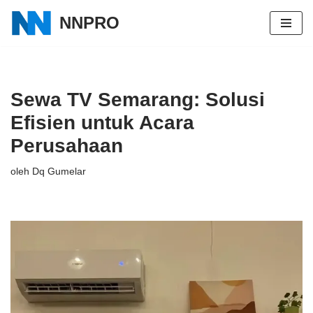
NNPRO
Lompat
ke
konten
Sewa TV Semarang: Solusi
Efisien untuk Acara
Perusahaan
oleh
Dq Gumelar