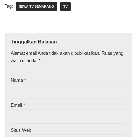
perusahaan, pameran,
Tag:
hingga acara hiburan.
SEWA TV SEMARANG
TV
Layanan rental TV murah
Semarang tidak hanya
menawarkan harga yang
kompetitif, tetapi juga
memberikan fleksibilitas…
Tinggalkan Balasan
Alamat email Anda tidak akan dipublikasikan.
Ruas yang
wajib ditandai
*
Nama
*
Email
*
Situs Web